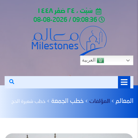
سَبْت ، ٢٤ صَفَر ١٤٤٨
09:08:36 / 08-08-2026
العربية
المعالم
خطب الجمعة
المؤلفات
>
>
>
خطب شعيرة الحج