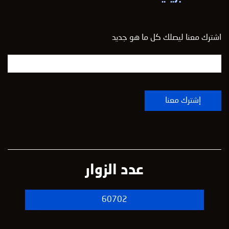
اشترك معنا ليصلك كل ما هو جديد
عدد الزوار
60702