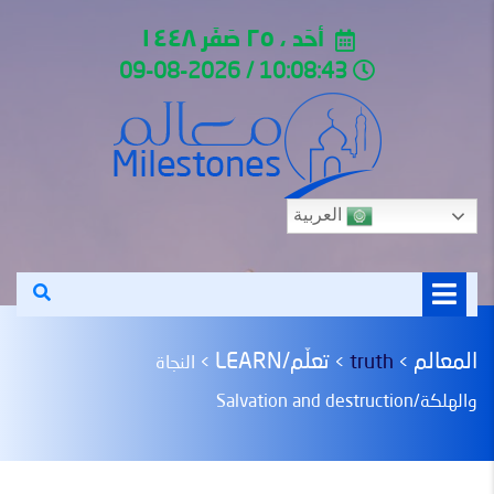
أحَد ، ٢٥ صَفَر ١٤٤٨
10:08:43 / 09-08-2026
العربية
المعالم
تعلّم/LEARN
truth
>
>
>
النجاة
والهلكة/Salvation and destruction