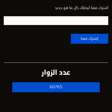
اشترك معنا ليصلك كل ما هو جديد
عدد الزوار
60765