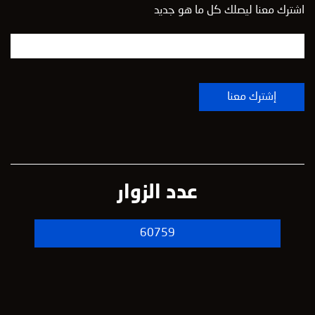
اشترك معنا ليصلك كل ما هو جديد
عدد الزوار
60759