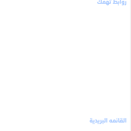
روابط تهمك
ميثاق الموقع
إخلاء مسؤولية
احذر تسلم
الثوابت العشرة
نصيحة من ذهب
ألبوم الصور
مواقع تهمك
تواصل معنا
قالوا عن الموقع
الحسابات الخيرية
نقطة انطلاق
شعارات
القائمه البريدية