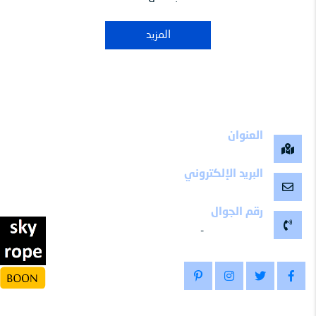
المزيد
العنوان
مكة المكرمة -المملكة العربية السعودية
البريد الإلكتروني
maalemy11@gmail.com
رقم الجوال
-
0504799511