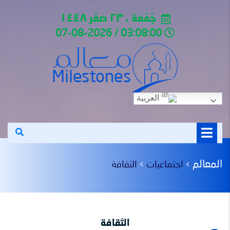
جُمُعَة ، ٢٣ صَفَر ١٤٤٨
03:08:00 / 07-08-2026
العربية
المعالم
اجتماعيات
الثقافة
>
>
الثقافة