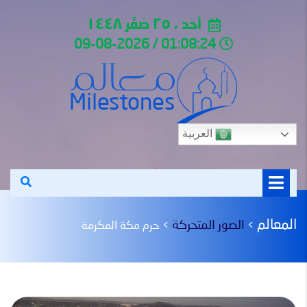
أحَد ، ٢٥ صَفَر ١٤٤٨
01:08:24 / 09-08-2026
العربية
المعالم
الصور المتحركة
>
>
حرم مكة المكرمة