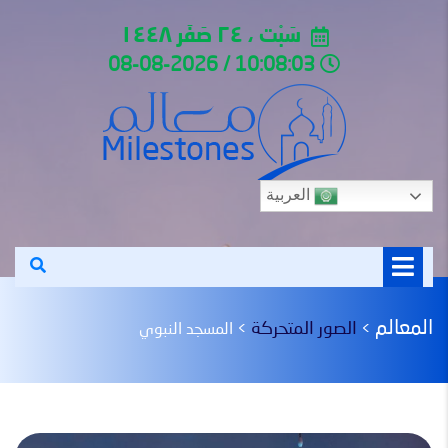
سَبْت ، ٢٤ صَفَر ١٤٤٨
10:08:03 / 08-08-2026
العربية
المعالم
الصور المتحركة
>
>
المسجد النبوي