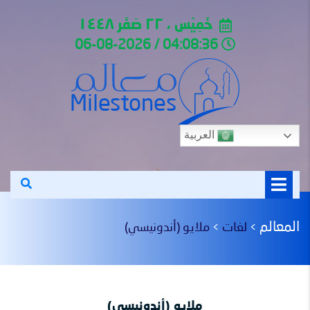
خَمِيْس ، ٢٢ صَفَر ١٤٤٨
04:08:36 / 06-08-2026
العربية
المعالم
لغات
ملايو (أندونيسي)
>
>
ملايو (أندونيسي)