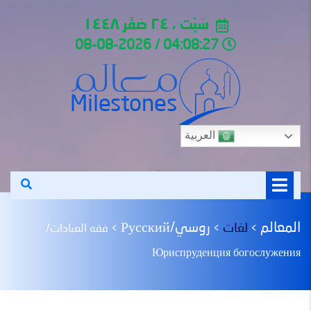
سَبْت ، ٢٤ صَفَر ١٤٤٨
04:08:27 / 08-08-2026
العربية
المعالم
روسي/Русский
لغات
>
>
>
فقه العبادات/
Юриспруденция богослужения