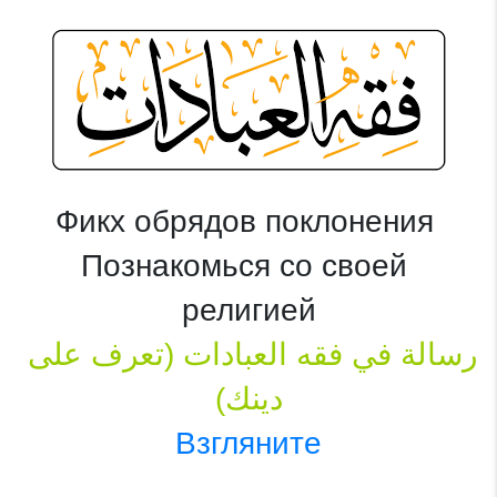
Фикх обрядов поклонения 
Познакомься со своей 
религией
رسالة في فقه العبادات (تعرف على 
دينك)

Взгляните