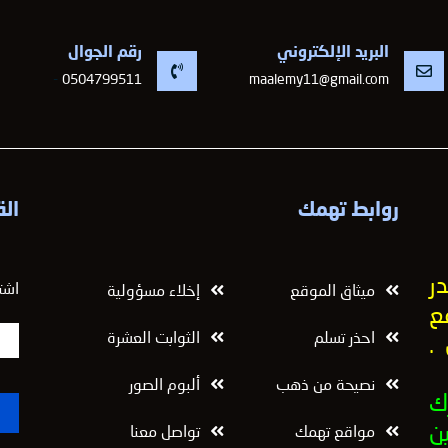
البريد الإلكتروني
رقم الجوال
-
0504799511
maalemy11@gmail.com
روابط تهمك
الق
ر
اشت
ميثاق الموقع
إخلاء مسؤولية
ع
احذر تسلم
الثوابت العشرة
.
نصيحة من ذهب
ألبوم الصور
ك
ن
مواقع تهمك
تواصل معنا