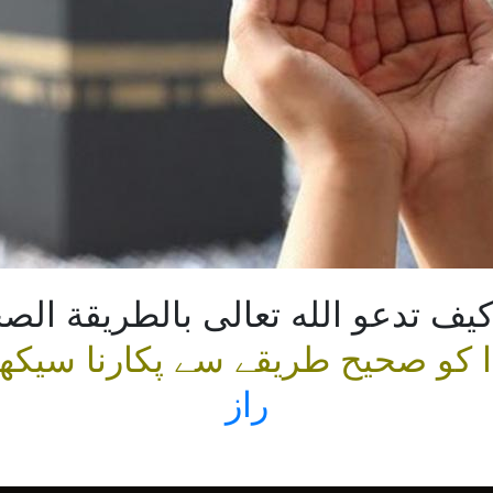
كيف تدعو الله تعالى بالطريقة الص
ا کو صحیح طریقے سے پکارنا سیکھ
راز