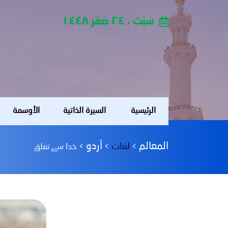
سَبْت ، ٢٤ صَفَر ١٤٤٨
الرئيسية
السيرة الذاتية
الأوسمة
المعالم
أردو
لغات
>
>
>
خدا سے تعلق