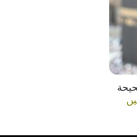
حيحة
یں