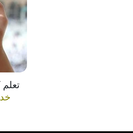
تعلم 
خد
