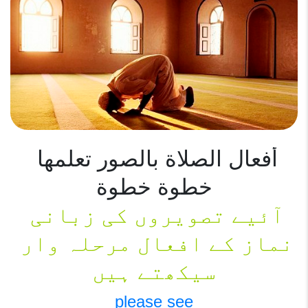
أفعال الصلاة بالصور تعلمها 
خطوة خطوة
آئیے تصویروں کی زبانی 
نماز کے افعال مرحلہ وار 
سیکھتے ہیں

please see