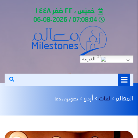
خَمِيْس ، ٢٢ صَفَر ١٤٤٨
07:08:04 / 06-08-2026
العربية
المعالم
أردو
لغات
>
>
>
تصویری دعا