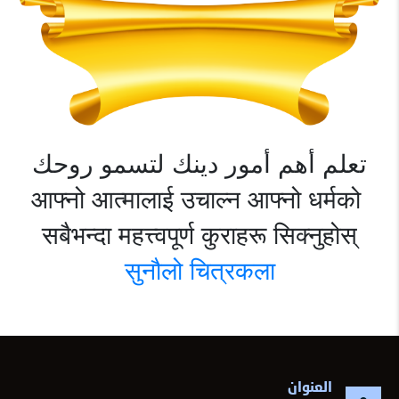
تعلم أهم أمور دينك لتسمو روحك
आफ्नो आत्मालाई उचाल्न आफ्नो धर्मको 
सबैभन्दा महत्त्वपूर्ण कुराहरू सिक्नुहोस्

सुनौलो चित्रकला
العنوان