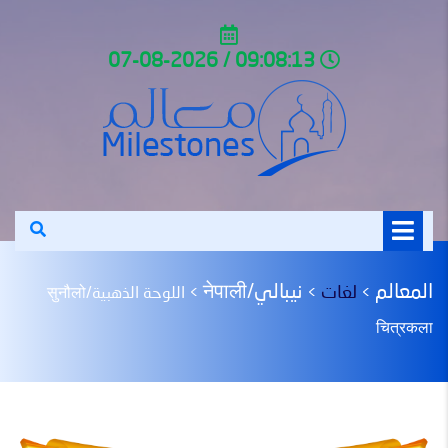
09:08:13 / 07-08-2026
المعالم
نيبالي/नेपाली
لغات
>
>
>
اللوحة الذهبية/सुनौलो
चित्रकला