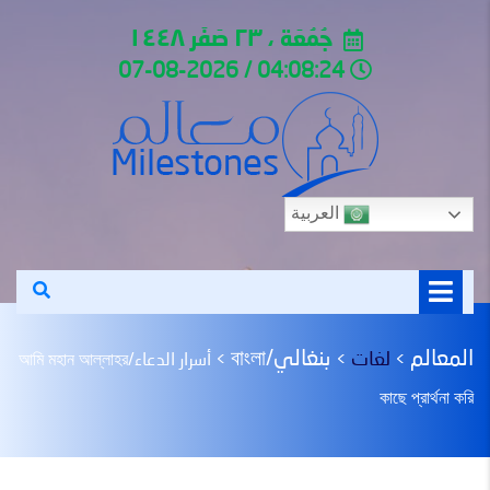
جُمُعَة ، ٢٣ صَفَر ١٤٤٨
04:08:24 / 07-08-2026
العربية
المعالم
بنغالي/বাংলা
لغات
>
>
>
أسرار الدعاء/আমি মহান আল্লাহর
কাছে প্রার্থনা করি