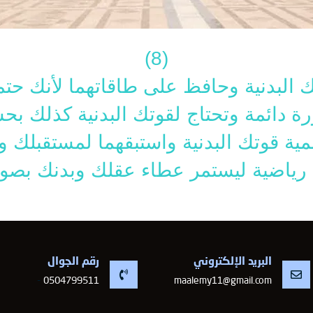
(8)
 البدنية وحافظ على طاقاتهما لأنك حت
ة دائمة وتحتاج لقوتك البدنية كذلك ب
مية قوتك البدنية واستبقهما لمستقبلك واح
ين رياضية ليستمر عطاء عقلك وبدنك بصو
البريد الإلكتروني
رقم الجوال
-
0504799511
maalemy11@gmail.com