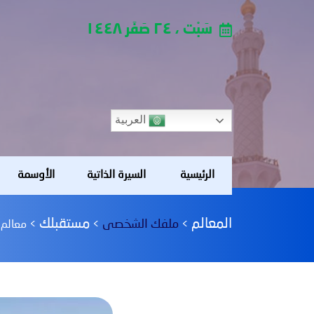
سَبْت ، ٢٤ صَفَر ١٤٤٨
العربية
الرئيسية
السيرة الذاتية
الأوسمة
المعالم
مستقبلك
ملفك الشخصى
>
>
>
معالم (8) بين العقل وا