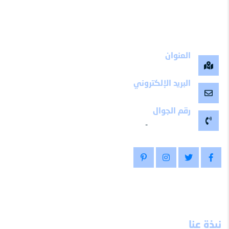
العنوان
مكة المكرمة -المملكة العربية السعودية
البريد الإلكتروني
maalemy11@gmail.com
رقم الجوال
-
0504799511
نبذة عنا