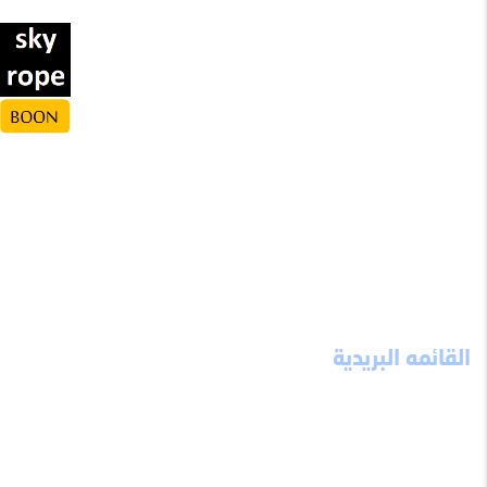
ميثاق الموقع
إخلاء مسؤولية
احذر تسلم
الثوابت العشرة
نصيحة من ذهب
ألبوم الصور
مواقع تهمك
تواصل معنا
قالوا عن الموقع
الحسابات الخيرية
نقطة انطلاق
شعارات
القائمه البريدية
اشترك معنا ليصلك كل ما هو جديد