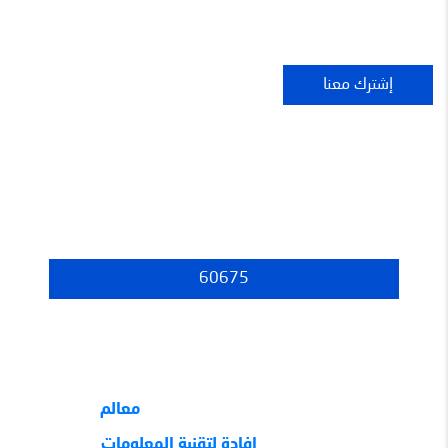
عدد الزوار
60675
جميع الحقوق محفوظة لموقع
معالم
تصميم شركه
افادة لتقنية المعلومات