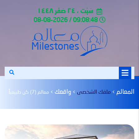
سَبْت ، ٢٤ صَفَر ١٤٤٨
09:08:48 / 08-08-2026
المعالم
واقعك
ملفك الشخصى
>
>
>
معالم (7) كن طبيعياً