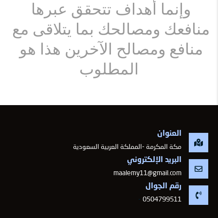
وإنما أهداف تتحقق عبرها 
منافعك ومصالحك بما يتلاقى مع 
منافع ومصالح الآخرين هذا هو 
المطلوب
العنوان
مكة المكرمة -المملكة العربية السعودية
البريد الإلكتروني
maalemy11@gmail.com
رقم الجوال
-
0504799511