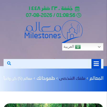
جُمُعَة ، ٢٣ صَفَر ١٤٤٨
01:08:56 / 07-08-2026
العربية
المعالم
طموحاتك
ملفك الشخصى
>
>
>
معالم (5) كن واعياً