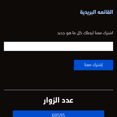
القائمه البريدية
اشترك معنا ليصلك كل ما هو جديد
عدد الزوار
60595