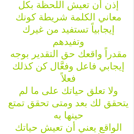
إذن أن تعيش اللحظة بكل 
معاني الكلمة 
شريطة كونك 
إيجابياً تستفيد من غيرك 
مقدراً واقعك حق التقدير بوجه 
إيجابي فاعل وفعَّال 
كن كذلك 
ولا تعلق حياتك على ما لم 
يتحقق لك بعد ومتى تحقق تمتع 
حينها به 

الواقع يعني أن تعيش حياتك 