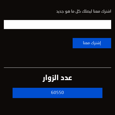
اشترك معنا ليصلك كل ما هو جديد
عدد الزوار
60550