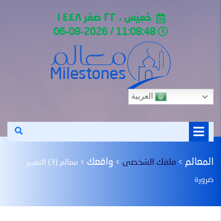
خَمِيْس ، ٢٢ صَفَر ١٤٤٨
11:08:48 / 06-08-2026
العربية
المعالم
واقعك
ملفك الشخصى
>
>
>
معالم (3) التغيير
ضرورة