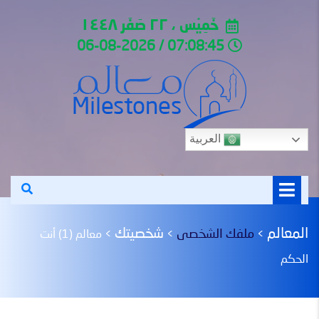
خَمِيْس ، ٢٢ صَفَر ١٤٤٨
07:08:45 / 06-08-2026
العربية
المعالم
شخصيتك
ملفك الشخصى
>
>
>
معالم (1) أنت
الحكم