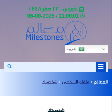
خَمِيْس ، ٢٢ صَفَر ١٤٤٨
11:08:01 / 06-08-2026
العربية
المعالم
ملفك الشخصى
شخصيتك
>
>
شخصيتك