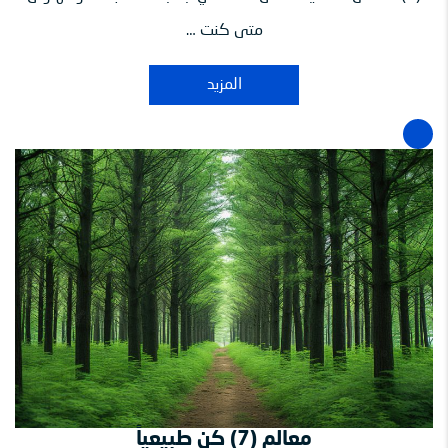
متى كنت …
المزيد
معالم (7) كن طبيعياً