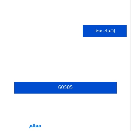
عدد الزوار
60585
جميع الحقوق محفوظة لموقع
معالم