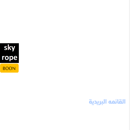
ميثاق الموقع
إخلاء مسؤولية
احذر تسلم
الثوابت العشرة
نصيحة من ذهب
ألبوم الصور
مواقع تهمك
تواصل معنا
قالوا عن الموقع
الحسابات الخيرية
نقطة انطلاق
شعارات
القائمه البريدية
اشترك معنا ليصلك كل ما هو جديد