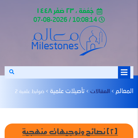
جُمُعَة ، ٢٣ صَفَر ١٤٤٨
10:08:14 / 07-08-2026
المعالم
تأصيلات علمية
المقالات
>
>
>
ضوابط علمية 2