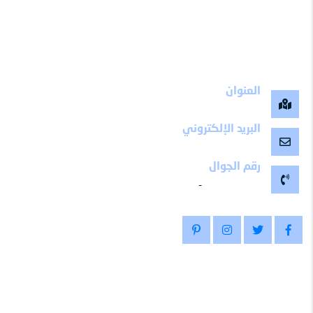
العنوان
مكة المكرمة -المملكة العربية السعودية
البريد الإلكتروني
maalemy11@gmail.com
رقم الجوال
-
0504799511