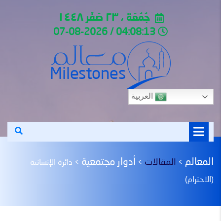
جُمُعَة ، ٢٣ صَفَر ١٤٤٨
04:08:13 / 07-08-2026
العربية
المعالم
أدوار مجتمعية
المقالات
>
>
>
دائرة الإنسانية
(الاحترام)