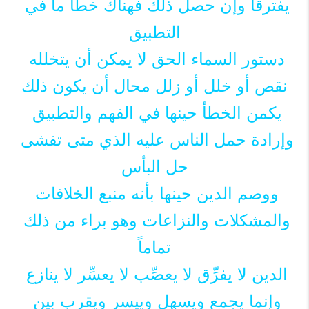
يفترقا وإن حصل ذلك فهناك خطأ ما في 
التطبيق
دستور السماء الحق لا يمكن أن يتخلله 
نقص أو خلل أو زلل محال أن يكون ذلك
يكمن الخطأ حينها في الفهم والتطبيق 
وإرادة حمل الناس عليه الذي متى تفشى 
حل البأس
ووصم الدين حينها بأنه منبع الخلافات 
والمشكلات والنزاعات وهو براء من ذلك 
تماماً
الدين لا يفرِّق لا يعصِّب لا يعسِّر لا ينازع 
وإنما يجمع ويسهل وييسر ويقرب بين 