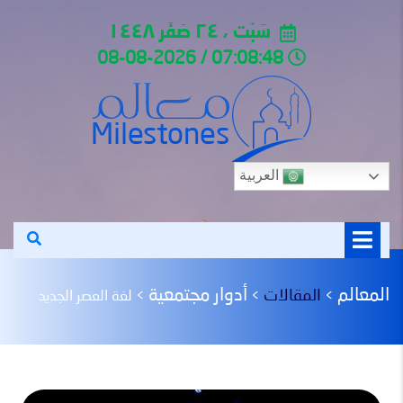
سَبْت ، ٢٤ صَفَر ١٤٤٨
07:08:48 / 08-08-2026
العربية
المعالم
أدوار مجتمعية
المقالات
>
>
>
لغة العصر الجديد