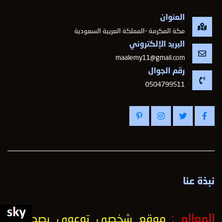
العنوان
مكة المكرمة -المملكة العربية السعودية
البريد الإلكتروني
maalemy11@gmail.com
رقم الجوال
-
0504799511
نبذة عنا
المعالم :
موقع شخصي توعوي يصدر من