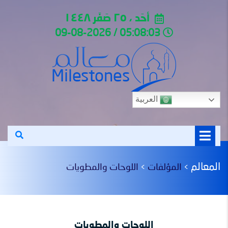
أحَد ، ٢٥ صَفَر ١٤٤٨
05:08:03 / 09-08-2026
العربية
المعالم
المؤلفات
اللوحات والمطويات
>
>
اللوحات والمطويات