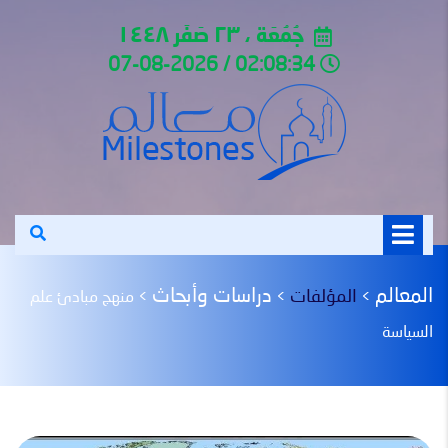
جُمُعَة ، ٢٣ صَفَر ١٤٤٨
02:08:34 / 07-08-2026
المعالم
دراسات وأبحاث
المؤلفات
>
>
>
منهج مبادئ علم
السياسة