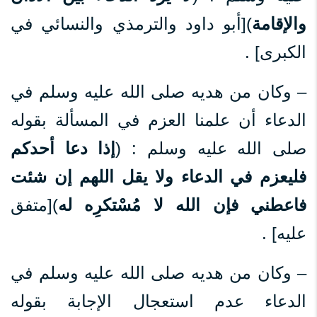
والإقامة
)[أبو داود والترمذي والنسائي في
الكبرى] .
– وكان من هديه صلى الله عليه وسلم في
الدعاء أن علمنا العزم في المسألة بقوله
صلى الله عليه وسلم : (
إذا دعا أحدكم
فليعزم في الدعاء ولا يقل اللهم إن شئت
فاعطني فإن الله لا مُسْتكرِه له
)[متفق
عليه] .
– وكان من هديه صلى الله عليه وسلم في
الدعاء عدم استعجال الإجابة بقوله