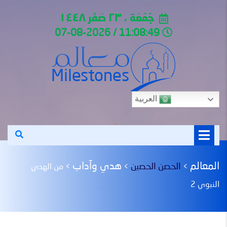
جُمُعَة ، ٢٣ صَفَر ١٤٤٨
11:08:49 / 07-08-2026
العربية
المعالم
هدي وآداب
الحصن الحصين
>
>
>
من الهدي
النبوي 2