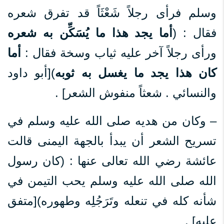
وسلم فرأى رجلاً شَعْثَاً قد تفرق شعره
فقال : (
أما يجد هذا ما يُسَكِّن به شعره
ورأى رجلاً آخر عليه ثياب وسخة فقال :
أما
كان هذا يجد ما يغسل به ثوبه
)[أبو داود
والنسائي . شعثاً منفوش الشعر] .
– وكان من هديه صلى الله عليه وسلم في
تسريح الشعر أن يبدأ بالجهة اليمنى قالت
عائشة رضي الله تعالى عنها : (كان رسول
الله صلى الله عليه وسلم يحب التيمن في
شأنه كله في تنعله وتَرَجُلِه وطهوره)[متفق
عليه] .