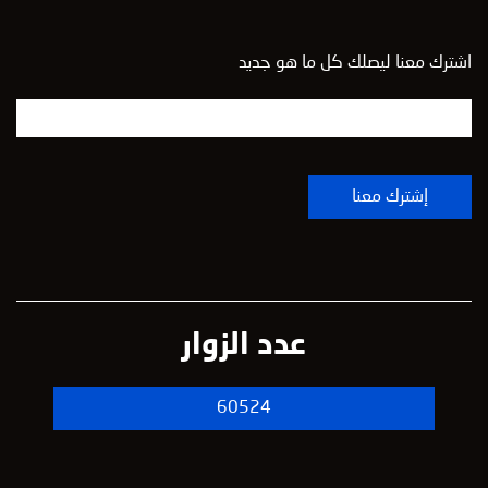
اشترك معنا ليصلك كل ما هو جديد
عدد الزوار
60524