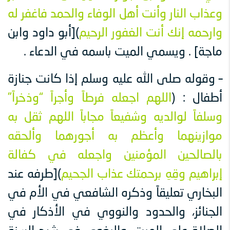
وعذاب النار وأنت أهل الوفاء والحمد فاغفر له
وارحمه إنك أنت الغفور الرحيم
)[أبو داود وابن
ماجة] . ويسمي الميت باسمه في الدعاء .
– وقوله صلى الله عليه وسلم إذا كانت جنازة
أطفال : (
اللهم اجعله فرطاً وأجراً “وذخراً”
وسلفاً لوالديه وشفيعاً مجاباً اللهم ثقل به
موازينهما وأعظم به أجورهما وألحقه
بالصالحين المؤمنين واجعله في كفالة
إبراهيم وقِهِ برحمتك عذاب الجحيم
)[طرفه عند
البخاري تعليقاً وذكره الشافعي في الأم في
الجنائز، والحدود والنووي في الأذكار في