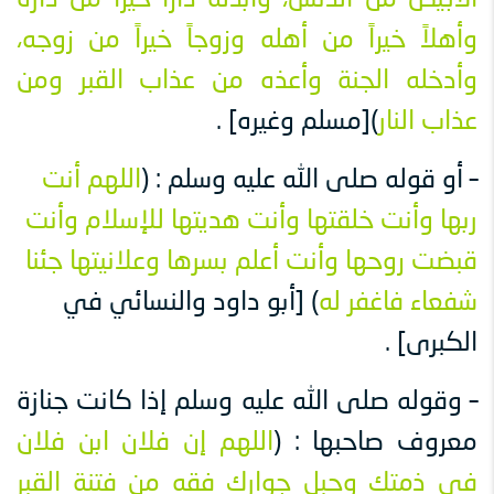
الأبيض من الدنس، وأبدله داراً خيراً من داره
وأهلاً خيراً من أهله وزوجاً خيراً من زوجه،
وأدخله الجنة وأعذه من عذاب القبر ومن
عذاب النار
)[مسلم وغيره] .
– أو قوله صلى الله عليه وسلم : (
اللهم أنت
ربها وأنت خلقتها وأنت هديتها للإسلام وأنت
قبضت روحها وأنت أعلم بسرها وعلانيتها جئنا
شفعاء فاغفر له
) [أبو داود والنسائي في
الكبرى] .
– وقوله صلى الله عليه وسلم إذا كانت جنازة
معروف صاحبها : (
اللهم إن فلان ابن فلان
في ذمتك وحبل جوارك فقِهِ من فتنة القبر