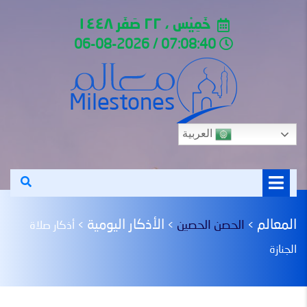
خَمِيْس ، ٢٢ صَفَر ١٤٤٨
07:08:40 / 06-08-2026
العربية
المعالم
الأذكار اليومية
الحصن الحصين
>
>
>
أذكار صلاة
الجنازة