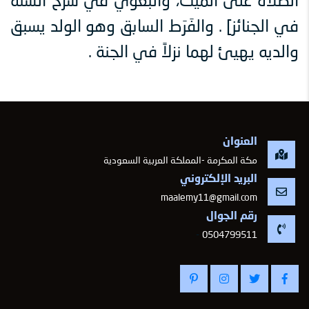
الصلاة على الميت، والبغوي في شرح السنة
في الجنائز] . والفَرَط السابق وهو الولد يسبق
والديه يهيئ لهما نزلاً في الجنة .
العنوان
مكة المكرمة -المملكة العربية السعودية
البريد الإلكتروني
maalemy11@gmail.com
رقم الجوال
-
0504799511