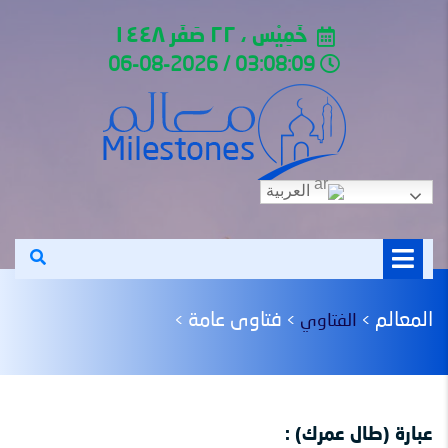
خَمِيْس ، ٢٢ صَفَر ١٤٤٨
03:08:09 / 06-08-2026
العربية
المعالم
فتاوى عامة
الفتاوي
>
>
>
عبارة (طال عمرك) :