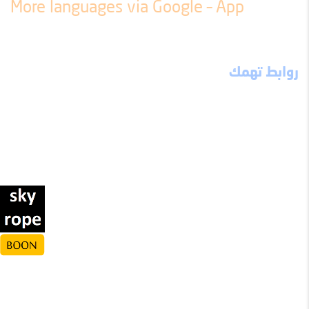
More languages ​​via Google – App
روابط تهمك
ميثاق الموقع
إخلاء مسؤولية
احذر تسلم
الثوابت العشرة
نصيحة من ذهب
ألبوم الصور
مواقع تهمك
تواصل معنا
قالوا عن الموقع
الحسابات الخيرية
نقطة انطلاق
شعارات