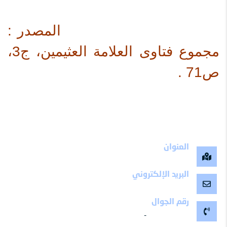
المصدر :
مجموع فتاوى العلامة العثيمين، ج3،
ص71 .
العنوان
مكة المكرمة -المملكة العربية السعودية
البريد الإلكتروني
maalemy11@gmail.com
رقم الجوال
-
0504799511