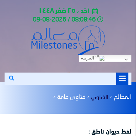
أحَد ، ٢٥ صَفَر ١٤٤٨
08:08:46 / 09-08-2026
العربية
المعالم
فتاوى عامة
الفتاوي
>
>
>
لفظ حيوان ناطق :