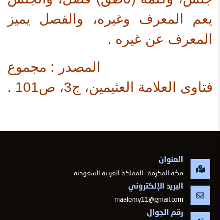
يعم المعرف وغيره، والفصل يميز
المعرف عن غيره .
المصدر : مجموع
فتاوى العلامة العثيمين، ج3، ص101 .
العنوان
مكة المكرمة -المملكة العربية السعودية
البريد الإلكتروني
maalemy11@gmail.com
رقم الجوال