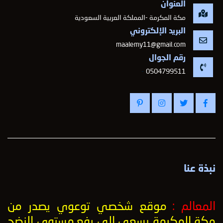
العنوان
مكة المكرمة -المملكة العربية السعودية
البريد الإلكتروني
maalemy11@gmail.com
رقم الجوال
-
0504799511
نبذة عنا
المعالم :
موقع شخصي توعوي يصدر من
مكة المكرمة يسعى إلى رفع
مستوى النضج