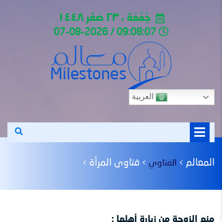
جُمُعَة ، ٢٣ صَفَر ١٤٤٨
09:08:07 / 07-08-2026
العربية
المعالم
فتاوى المرأة
الفتاوي
>
>
>
منع الزوجة من زيارة أهلها :