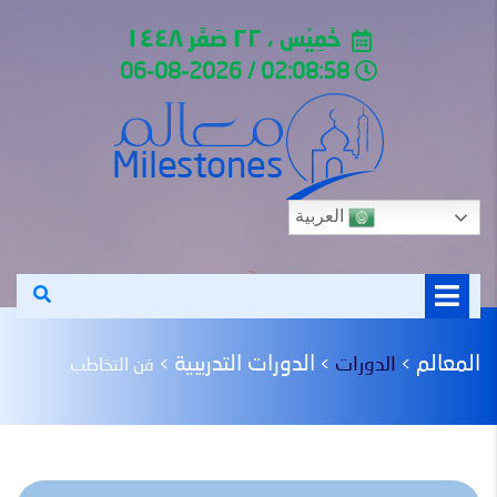
خَمِيْس ، ٢٢ صَفَر ١٤٤٨
02:08:58 / 06-08-2026
العربية
المعالم
الدورات التدريبية
الدورات
>
>
>
فن التخاطب