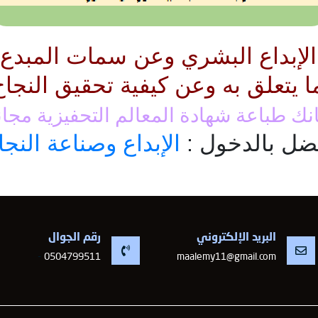
لإبداع البشري وعن سمات المبدع و
ا يتعلق به وعن كيفية تحقيق النجاح
نك طباعة شهادة المعالم التحفيزية مجان
ضل بالدخول : 
الإبداع وصناعة النجا
البريد الإلكتروني
رقم الجوال
-
0504799511
maalemy11@gmail.com