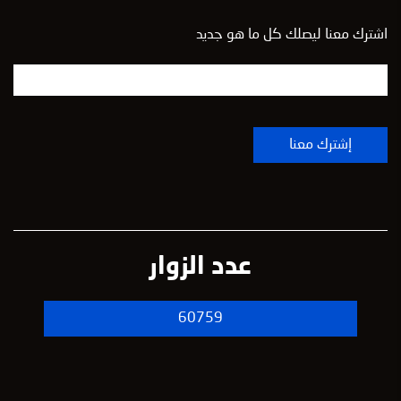
اشترك معنا ليصلك كل ما هو جديد
عدد الزوار
60759