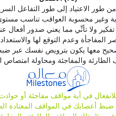
ن طور الاعتياد إلى طور التفاعل السريع
ادية وغير محسوبة العواقب تناسب مستو
كير ولا تأنِّي مما يعني صدور أفعال ع
المفاجأة وعدم التوقع لها والاستعداد
لصحيح معها يكون بترويض نفسك عبر ضب
ف الطارئة والمفاجئة ومحاولة امتصاص
نفعال في أية مواقف مفاجئة أو حوادث ط
بط أعصابك في المواقف المعتادة الط