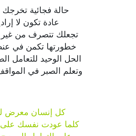
حالة فجائية تخرجك م
عادة تكون لا إر
تجعلك تتصرف من غير تف
خطورتها تكمن في عنصر 
الحل الوحيد للتعامل ا
وتعلم الصبر في المواق

كل إنسان معرض للا
كلما عودت نفسك على ض