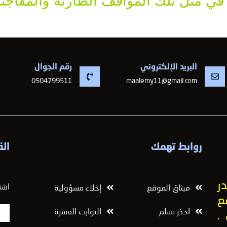
ي مثل تلك المواقف الطارئة والمفاجئة 
البريد الإلكتروني
رقم الجوال
-
0504799511
maalemy11@gmail.com
روابط تهمك
الق
ر
اشت
ميثاق الموقع
إخلاء مسؤولية
ع
احذر تسلم
الثوابت العشرة
.