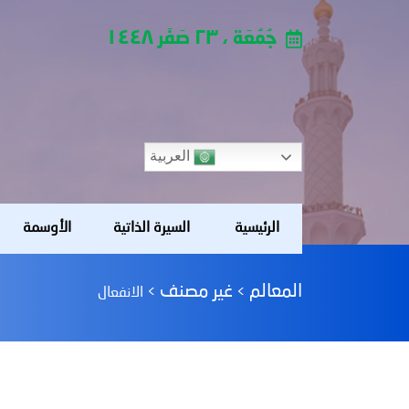
جُمُعَة ، ٢٣ صَفَر ١٤٤٨
العربية
الرئيسية
السيرة الذاتية
الأوسمة
المعالم
غير مصنف
>
>
الانفعال