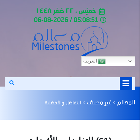
خَمِيْس ، ٢٢ صَفَر ١٤٤٨
05:08:51 / 06-08-2026
العربية
المعالم
غير مصنف
>
>
التفاضل والأفضلية