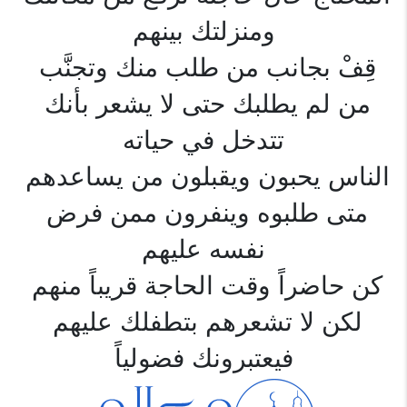
ومنزلتك بينهم
قِفْ بجانب من طلب منك وتجنَّب 
من لم يطلبك حتى لا يشعر بأنك 
تتدخل في حياته
الناس يحبون ويقبلون من يساعدهم 
متى طلبوه وينفرون ممن فرض 
نفسه عليهم
كن حاضراً وقت الحاجة قريباً منهم 
لكن لا تشعرهم بتطفلك عليهم 
فيعتبرونك فضولياً
