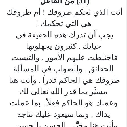
(31) من الفاعل
أنت الذي تحكم ظروفك ! أم ظروفك 
هي التي تحكمك !
يجب أن تدرك هذه الحقيقة في 
حياتك . كثيرون يجهلونها
فاختلطت عليهم الأمور . والتبست 
الحقائق . والصواب في المسألة
ظروفك هي الحاكم قدراً . وأنت هنا 
مسيَّر بما قدر الله تعالى لك
 وعملك هو الحاكم فعلاً . بما عملت 
يداك . وبما سيعود عليك نتاجه
وأنت هنا مخيَّر . الحسن بالحسن . 