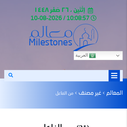
إثْنَين ، ٢٦ صَفَر ١٤٤٨
10:08:57 / 10-08-2026
العربية
المعالم
غير مصنف
>
>
من الفاعل