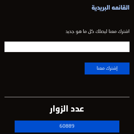
القائمه البريدية
اشترك معنا ليصلك كل ما هو جديد
عدد الزوار
60889