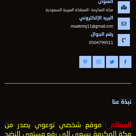
العنوان
مكة المكرمة -المملكة العربية السعودية
البريد الإلكتروني
maalemy11@gmail.com
رقم الجوال
-
0504799511
نبذة عنا
المعالم :
موقع شخصي توعوي يصدر من
مكة المكرمة يسعى إلى رفع
مستوى النضج