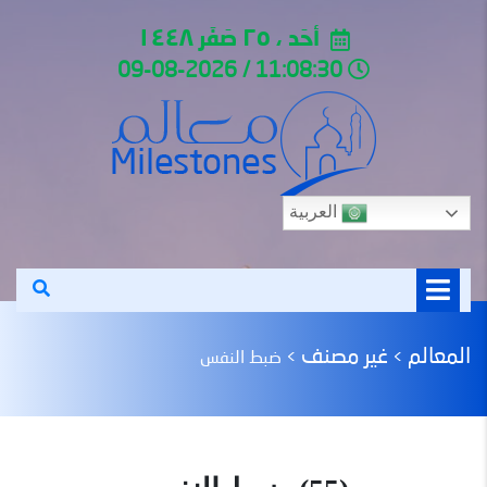
أحَد ، ٢٥ صَفَر ١٤٤٨
11:08:30 / 09-08-2026
العربية
المعالم
غير مصنف
>
>
ضبط النفس