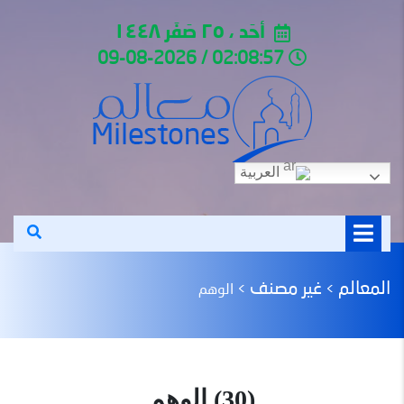
أحَد ، ٢٥ صَفَر ١٤٤٨
02:08:57 / 09-08-2026
العربية
المعالم
غير مصنف
>
>
الوهم
(30) الوهم