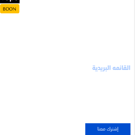
مواقع تهمك
تواصل معنا
قالوا عن الموقع
الحسابات الخيرية
نقطة انطلاق
شعارات
القائمه البريدية
اشترك معنا ليصلك كل ما هو جديد