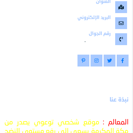
العنوان
مكة المكرمة -المملكة العربية السعودية
البريد الإلكتروني
maalemy11@gmail.com
رقم الجوال
-
0504799511
نبذة عنا
المعالم :
موقع شخصي توعوي يصدر من
مكة المكرمة يسعى إلى رفع
مستوى النضج