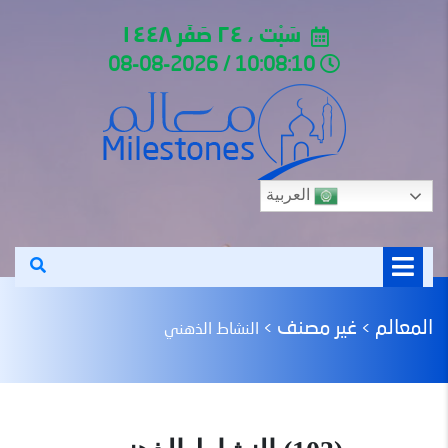
سَبْت ، ٢٤ صَفَر ١٤٤٨
10:08:10 / 08-08-2026
العربية
المعالم
غير مصنف
>
>
النشاط الذهني