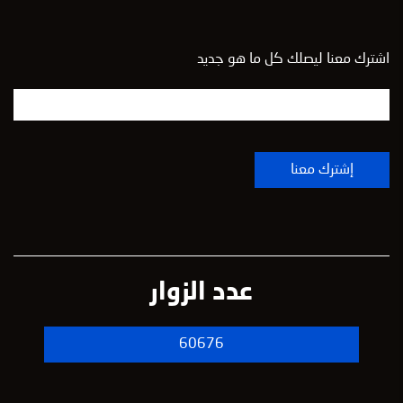
اشترك معنا ليصلك كل ما هو جديد
عدد الزوار
60676