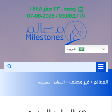
جُمُعَة ، ٢٣ صَفَر ١٤٤٨
03:08:17 / 07-08-2026
العربية
المعالم
غير مصنف
>
>
المعادن المعنوية