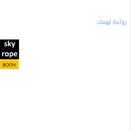
روابط تهمك
ميثاق الموقع
إخلاء مسؤولية
احذر تسلم
الثوابت العشرة
نصيحة من ذهب
ألبوم الصور
مواقع تهمك
تواصل معنا
قالوا عن الموقع
الحسابات الخيرية
نقطة انطلاق
شعارات