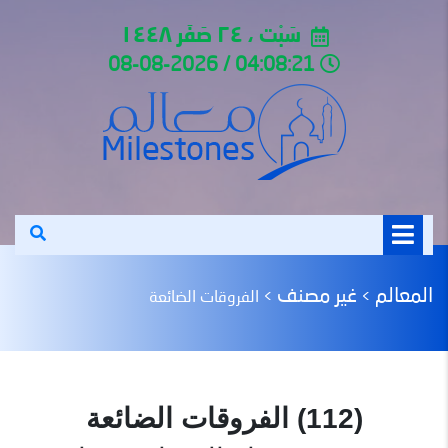
سَبْت ، ٢٤ صَفَر ١٤٤٨
04:08:21 / 08-08-2026
المعالم
غير مصنف
>
>
الفروقات الضائعة
(112) الفروقات الضائعة