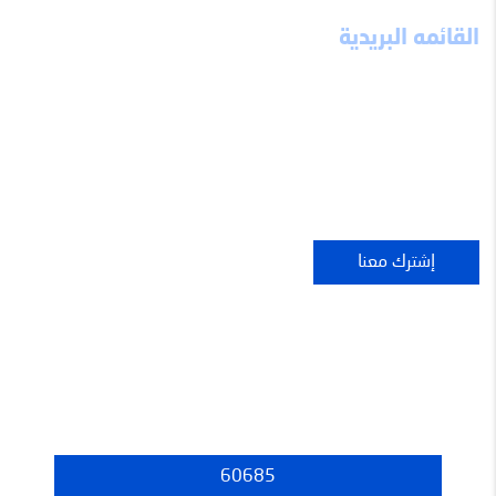
القائمه البريدية
اشترك معنا ليصلك كل ما هو جديد
عدد الزوار
60685