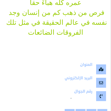
عمره كله هباءً حقاً
فرص من ذهب كم من إنسان وجد 
نفسه في عالم الحقيقة في مثل تلك 
الفروقات الضائعات
العنوان
مكة المكرمة -المملكة العربية السعودية
البريد الإلكتروني
maalemy11@gmail.com
رقم الجوال
-
0504799511