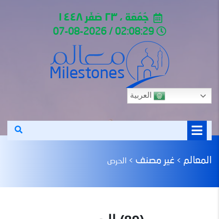
جُمُعَة ، ٢٣ صَفَر ١٤٤٨
02:08:29 / 07-08-2026
العربية
المعالم
غير مصنف
>
>
الحرص