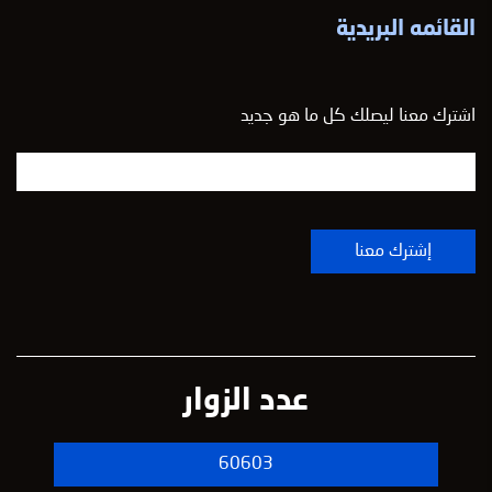
القائمه البريدية
اشترك معنا ليصلك كل ما هو جديد
عدد الزوار
60603