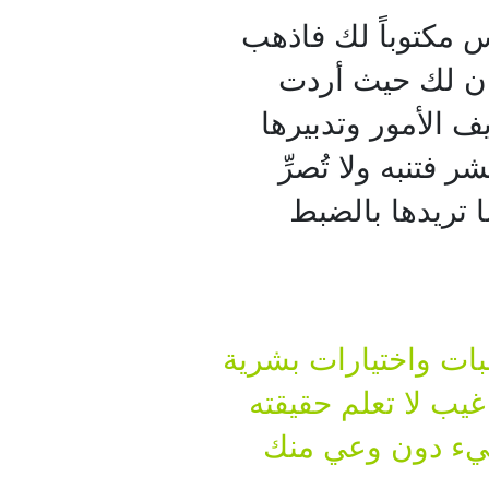
يس مكتوباً لك فاذهب
مكان لك حيث أردت
ف الأمور وتدبيرها
تنبه ولا تُصرِّ
 تريدها بالضبط
بات واختيارات بشرية
غيب لا تعلم حقيقته
 شيء دون وعي منك