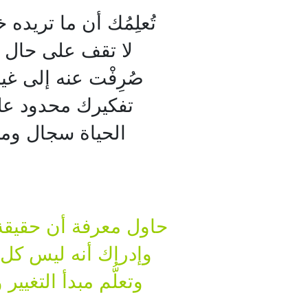
تُعلِمُك أن ما تريده
لا تقف على حال وا
صُرِفْت عنه إلى غي
تفكيرك محدود على
الحياة سجال ومك
حاول معرفة أن حقيقة 
وإدراك أنه ليس كل ا
وتعلُّم مبدأ التغ