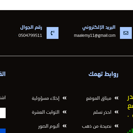
البريد الإلكتروني
رقم الجوال
-
0504799511
maalemy11@gmail.com
روابط تهمك
الق
ر
اشت
ميثاق الموقع
إخلاء مسؤولية
ع
احذر تسلم
الثوابت العشرة
.
نصيحة من ذهب
ألبوم الصور
ك